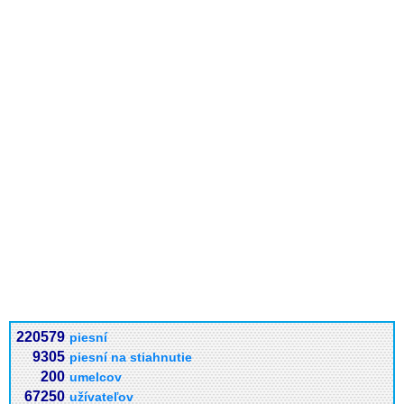
220579
piesní
9305
piesní na stiahnutie
200
umelcov
67250
užívateľov