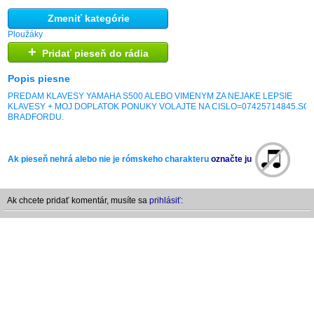
Zmeniť kategórie
Ploužáky
+
Pridať pieseň do rádia
Popis piesne
PREDAM KLAVESY YAMAHA S500 ALEBO VIMENYM ZA NEJAKE LEPSIE
KLAVESY + MOJ DOPLATOK PONUKY VOLAJTE NA CISLO=07425714845.SOM
BRADFORDU.
Ak pieseň nehrá alebo nie je rómskeho charakteru
označte ju
Ak chcete pridať komentár, musíte sa
prihlásiť: