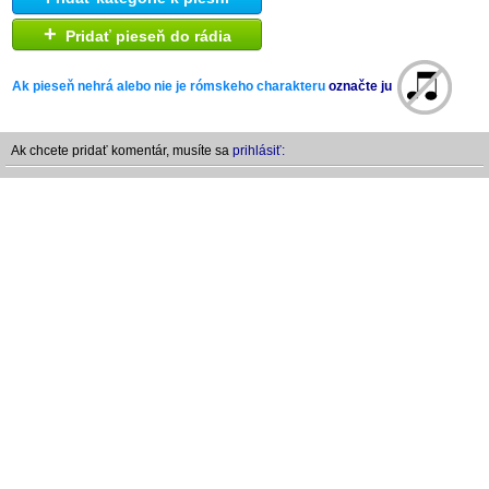
+
Pridať pieseň do rádia
Ak pieseň nehrá alebo nie je rómskeho charakteru
označte ju
Ak chcete pridať komentár, musíte sa
prihlásiť: