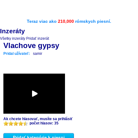
Teraz viac ako
210,000
rómskych piesní.
Inzeráty
Všetky inzeráty
Pridať inzerát
Vlachove gypsy
Pridal užívateľ:
samir
Ak chcete hlasovať, musíte sa prihlásiť
počet hlasov: 35
Pridať kategórie k piesni