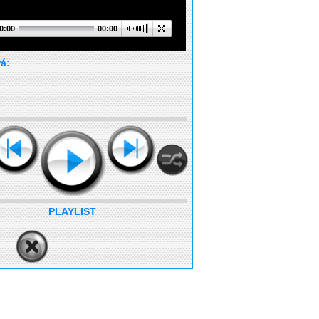
0:00
00:00
rá:
PLAYLIST