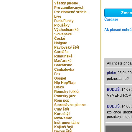
Všetky piesne
Pre zamilovaných
Pre zlomené srdcia
Zmeni
Live
Čardáše
Funk/Funky
Ploužáky
Východňarské
Ak pieseň nehrá
Slovenské
České
Halgato
Pavlovský štýl
Čardáše
Rumunské
Maďarské
Ak chcete prida
Balkánske
Cimbalovka
pieter
,
25.04.20
Fox
Gospel
pekne..ta ne?
Hip-Hop/Rap
Disko
BUDUŠ
,
14.08.
Rómsky folklór
VYMENU ROMSK
Rómsky jazz
Rom pop
Starodávne piesne
BUDUŠ
,
14.08.
Culy štýl
kto chce urob
Koro štýl
pesnicky. moje
Mix/Remix
Inštrumentálne
Kajkoš štýl
Daxon štýl