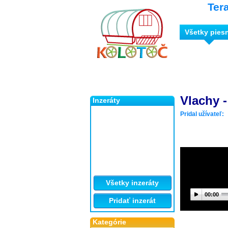
Ter
Všetky pies
Vlachy 
Inzeráty
Pridal užívateľ:
Všetky inzeráty
00:00
Pridať inzerát
Kategórie