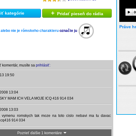
+
0
ť kategórie
Pridať pieseň do rádia
Práve h
 alebo nie je rómskeho charakteru
označte ju
ť komentár, musíte sa
prihlásiť:
13 19:50
2008 13:04
Y MAM ICH VELA MOJE ICQ 416 914 034
2008 13:03
it vymenu romskych tak moze na toto cislo nebavi ma tu davac
 icq416 914 034
Pozrieť ďalšie 1 komentáre