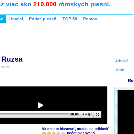
az viac ako
210,000
rómskych piesní.
ne
Umelci
Pridať pieseň
TOP 50
Pomoc
- Ruzsa
Užívateľ:
samir
Heslo:
Re
00:00
Ak chcete hlasovať, musíte sa prihlásiť
počet hlasov: 15