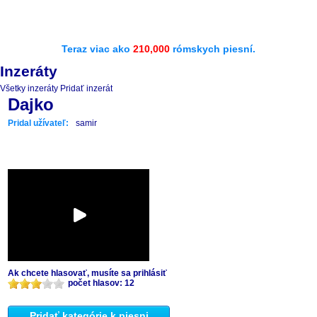
Teraz viac ako
210,000
rómskych piesní.
Inzeráty
Všetky inzeráty
Pridať inzerát
Dajko
Pridal užívateľ:
samir
Ak chcete hlasovať, musíte sa prihlásiť
počet hlasov: 12
Pridať kategórie k piesni