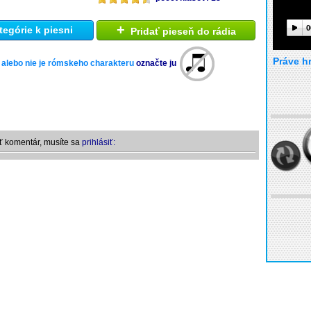
+
0
tegórie k piesni
Pridať pieseň do rádia
Práve h
 alebo nie je rómskeho charakteru
označte ju
ť komentár, musíte sa
prihlásiť: