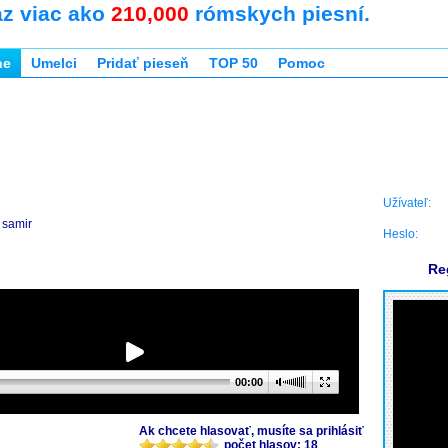
az viac ako
210,000
rómskych piesní.
ne
Umelci
Pridať pieseň
TOP 50
Pomoc
Užívateľ:
samir
Heslo:
Re
00:00
Ak chcete hlasovať, musíte sa prihlásiť
počet hlasov: 18