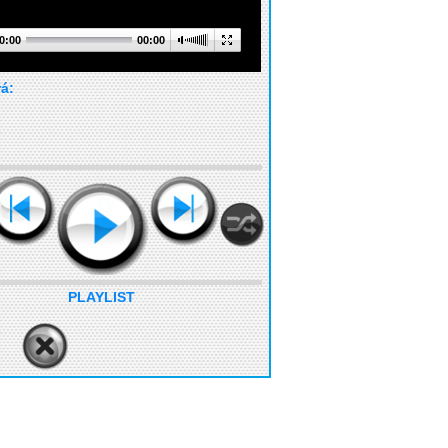
0:00
00:00
rá:
PLAYLIST