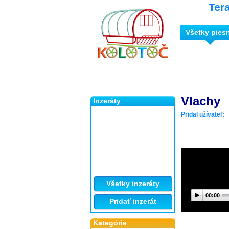
Ter
Všetky pies
Vlachy
Inzeráty
Pridal užívateľ:
Všetky inzeráty
00:00
Pridať inzerát
Kategórie