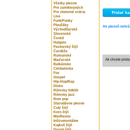
Všetky piesne
Pre zamilovaných
Pre zlomené srdcia
Pridať ka
Live
Funk/Funky
Ploužáky
Ak pieseň nehrá
Východňarské
Slovenské
České
Halgato
Pavlovský štýl
Čardáše
Rumunské
Ak chcete prida
Maďarské
Balkánske
Cimbalovka
Fox
Gospel
Hip-Hop/Rap
Disko
Rómsky folklór
Rómsky jazz
Rom pop
Starodávne piesne
Culy štýl
Koro štýl
Mix/Remix
Inštrumentálne
Kajkoš štýl
Daxon štýl