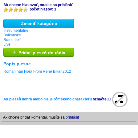
Ak chcete hlasovať, musíte sa prihlásiť
počet hlasov: 1
Zmeniť kategórie
Inštrumentálne
Balkánske
Rumunské
Live
+
Pridať pieseň do rádia
Popis piesne
Romaninan Hora From Rene Bikar 2012
Ak pieseň nehrá alebo nie je rómskeho charakteru
označte ju
Ak chcete pridať komentár, musíte sa
prihlásiť: