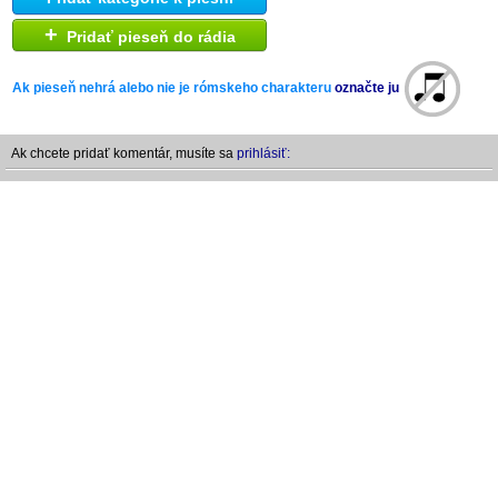
+
Pridať pieseň do rádia
Ak pieseň nehrá alebo nie je rómskeho charakteru
označte ju
Ak chcete pridať komentár, musíte sa
prihlásiť: