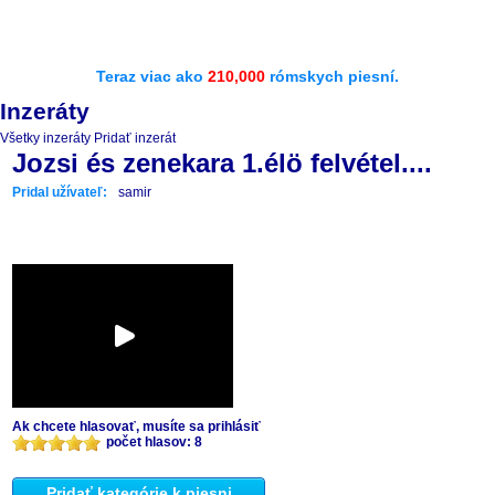
Teraz viac ako
210,000
rómskych piesní.
Inzeráty
Všetky inzeráty
Pridať inzerát
Jozsi és zenekara 1.élö felvétel....
Pridal užívateľ:
samir
Ak chcete hlasovať, musíte sa prihlásiť
počet hlasov: 8
Pridať kategórie k piesni