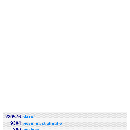
220576
piesní
9304
piesní na stiahnutie
200
umelcov