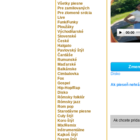
Všetky piesne
Pre zamilovaných
Pre zlomené srdcia
Live
Funk/Funky
Ploužáky
Východňarské
00:00
Slovenské
České
Halgato
Pavlovský štýl
Čardáše
Rumunské
Maďarské
Zmeni
Balkánske
Cimbalovka
Disko
Fox
Gospel
Ak pieseň nehrá
Hip-Hop/Rap
Disko
Rómsky folklór
Rómsky jazz
Rom pop
Starodávne piesne
Culy štýl
Ak chcete prida
Koro štýl
Mix/Remix
Inštrumentálne
Kajkoš štýl
Daxon štýl