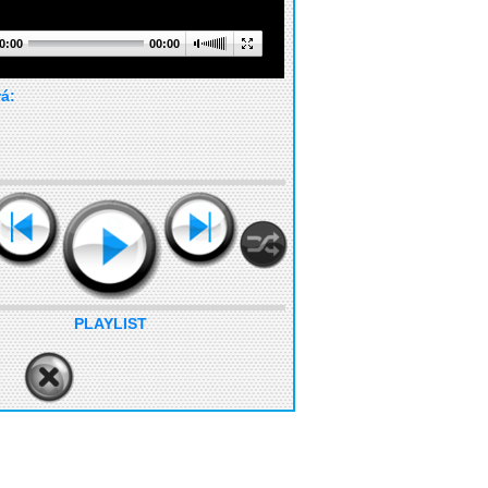
0:00
00:00
rá:
PLAYLIST