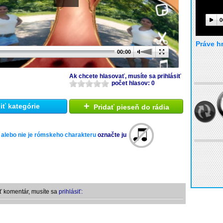
0
Práve h
00:00
Ak chcete hlasovať, musíte sa prihlásiť
počet hlasov: 0
+
ť kategórie
Pridať pieseň do rádia
 alebo nie je rómskeho charakteru
označte ju
ť komentár, musíte sa
prihlásiť: