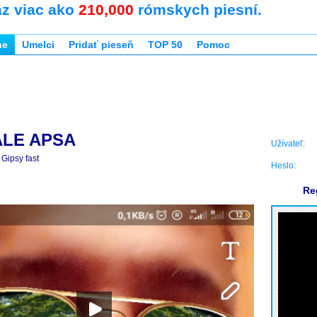
az viac ako
210,000
rómskych piesní.
ne
Umelci
Pridať pieseň
TOP 50
Pomoc
LE APSA
Užívateľ:
Gipsy fast
Heslo:
Re