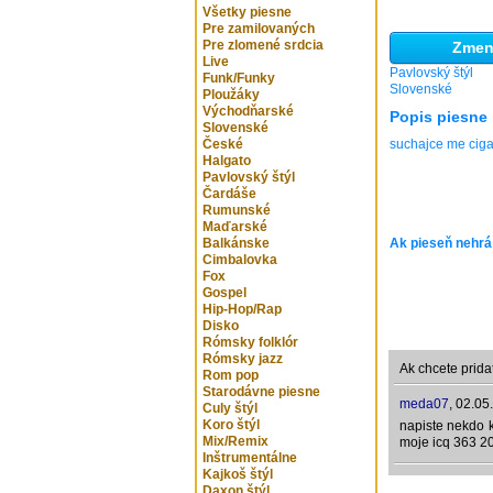
Všetky piesne
Pre zamilovaných
Pre zlomené srdcia
Zmeni
Live
Pavlovský štýl
Funk/Funky
Slovenské
Ploužáky
Východňarské
Popis piesne
Slovenské
České
suchajce me cig
Halgato
Pavlovský štýl
Čardáše
Rumunské
Maďarské
Balkánske
Ak pieseň nehrá
Cimbalovka
Fox
Gospel
Hip-Hop/Rap
Disko
Rómsky folklór
Rómsky jazz
Ak chcete prida
Rom pop
Starodávne piesne
meda07
,
02.05
Culy štýl
Koro štýl
napiste nekdo k
Mix/Remix
moje icq 363 2
Inštrumentálne
Kajkoš štýl
Daxon štýl