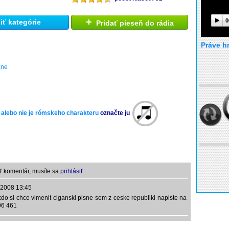
+
0
ť kategórie
Pridať pieseň do rádia
Práve h
ane
 alebo nie je rómskeho charakteru
označte ju
ť komentár, musíte sa
prihlásiť:
.2008 13:45
do si chce vimenit ciganski pisne sem z ceske republiki napiste na
06 461