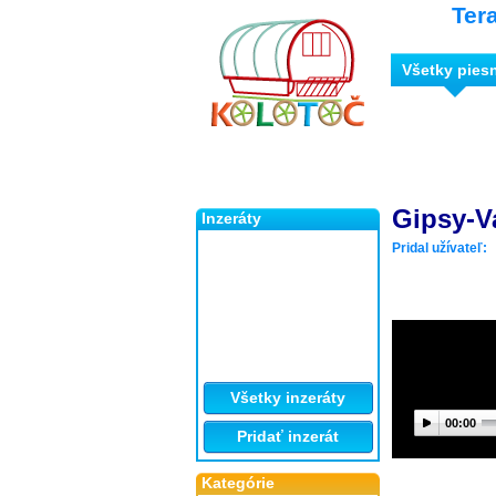
Ter
Všetky pies
Gipsy-V
Inzeráty
Pridal užívateľ:
Všetky inzeráty
00:00
Pridať inzerát
Kategórie