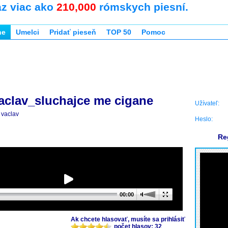
az viac ako
210,000
rómskych piesní.
ne
Umelci
Pridať pieseň
TOP 50
Pomoc
aclav_sluchajce me cigane
Užívateľ:
vaclav
Heslo:
Re
00:00
Ak chcete hlasovať, musíte sa prihlásiť
počet hlasov: 32