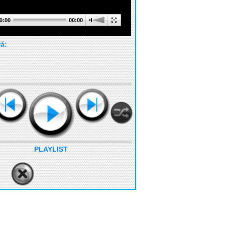
0:00
00:00
rá:
PLAYLIST