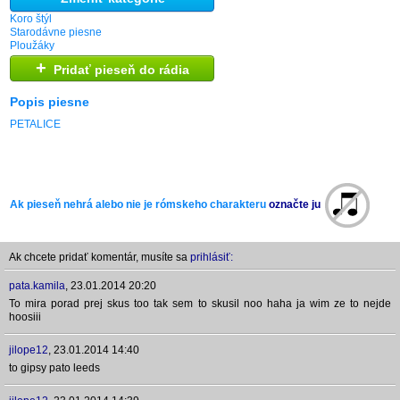
Koro štýl
Starodávne piesne
Ploužáky
+
Pridať pieseň do rádia
Popis piesne
PETALICE
Ak pieseň nehrá alebo nie je rómskeho charakteru
označte ju
Ak chcete pridať komentár, musíte sa
prihlásiť:
pata.kamila
,
23.01.2014 20:20
To mira porad prej skus too tak sem to skusil noo haha ja wim ze to nejde
hoosiii
jilope12
,
23.01.2014 14:40
to gipsy pato leeds