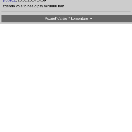
jilope12
,
23.01.2014 14:39
zdendo vole to nee gipsy miruuuu hah
Pozrieť ďalšie 7 komentáre