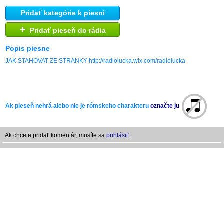
Pridať kategórie k piesni
+
Pridať pieseň do rádia
Popis piesne
JAK STAHOVAT ZE STRANKY http://radiolucka.wix.com/radiolucka
Ak pieseň nehrá alebo nie je rómskeho charakteru
označte ju
Ak chcete pridať komentár, musíte sa
prihlásiť: