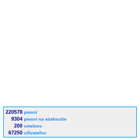
220578
piesní
9304
piesní na stiahnutie
200
umelcov
67250
užívateľov