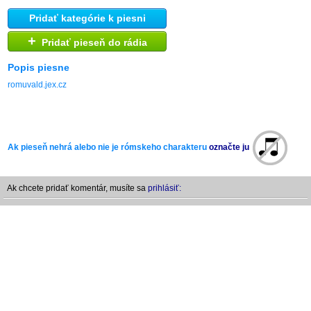
Pridať kategórie k piesni
+
Pridať pieseň do rádia
Popis piesne
romuvald.jex.cz
Ak pieseň nehrá alebo nie je rómskeho charakteru
označte ju
Ak chcete pridať komentár, musíte sa
prihlásiť: