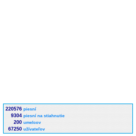
220576
piesní
9304
piesní na stiahnutie
200
umelcov
67250
užívateľov