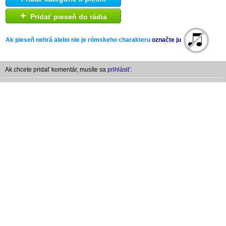
+
Pridať pieseň do rádia
Ak pieseň nehrá alebo nie je rómskeho charakteru
označte ju
Ak chcete pridať komentár, musíte sa
prihlásiť: