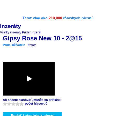
Teraz viac ako
210,000
rómskych piesní.
Inzeráty
Všetky inzeráty
Pridať inzerát
Gipsy Rose New 10 - 2@15
Pridal užívateľ:
frototo
Ak chcete hlasovať, musíte sa prihlásiť
počet hlasov: 0
Pridať kategórie k piesni