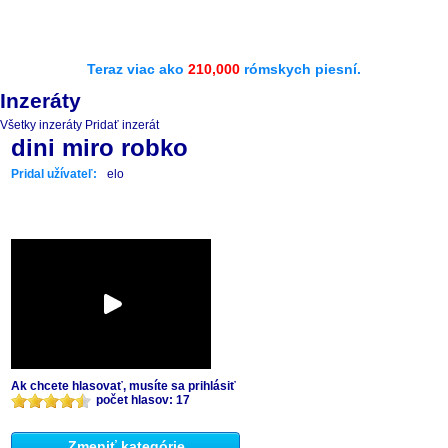
Teraz viac ako
210,000
rómskych piesní.
Inzeráty
Všetky inzeráty
Pridať inzerát
dini miro robko
Pridal užívateľ:
elo
Ak chcete hlasovať, musíte sa prihlásiť
počet hlasov: 17
Zmeniť kategórie