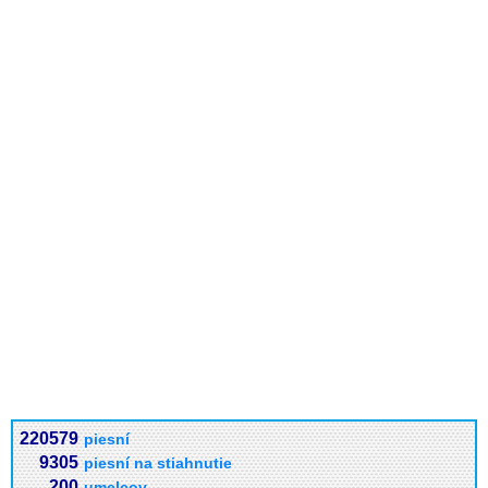
220579
piesní
9305
piesní na stiahnutie
200
umelcov