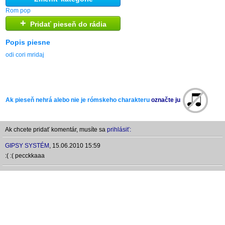
Rom pop
+
Pridať pieseň do rádia
Popis piesne
odi cori mridaj
Ak pieseň nehrá alebo nie je rómskeho charakteru
označte ju
Ak chcete pridať komentár, musíte sa
prihlásiť:
GIPSY SYSTÉM
,
15.06.2010 15:59
:( :( pecckkaaa