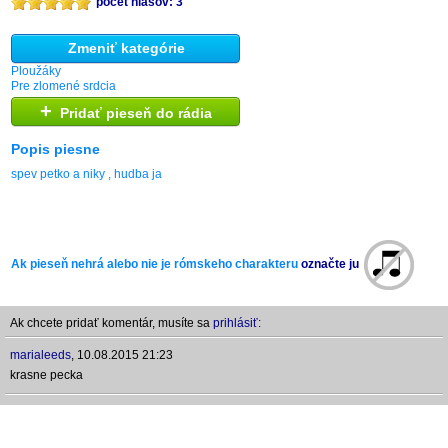
počet hlasov: 3
Zmeniť kategórie
Ploužáky
Pre zlomené srdcia
+
Pridať pieseň do rádia
Popis piesne
spev petko a niky , hudba ja
Ak pieseň nehrá alebo nie je rómskeho charakteru
označte ju
Ak chcete pridať komentár, musíte sa
prihlásiť:
marialeeds
,
10.08.2015 21:23
krasne pecka