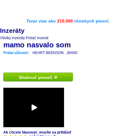
Teraz viac ako
210,000
rómskych piesní.
Inzeráty
Všetky inzeráty
Pridať inzerát
mamo nasvalo som
Pridal užívateľ:
HEART BEENSON ...BAND
Stiahnuť pieseň
Ak chcete hlasovať, musíte sa prihlásiť