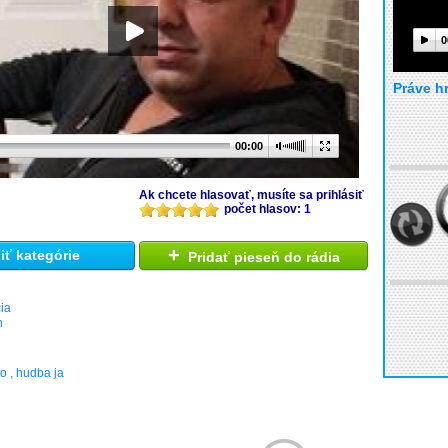
0
Práve h
00:00
Ak chcete hlasovať, musíte sa prihlásiť
počet hlasov: 1
+
ť kategórie
Pridať pieseň do rádia
ia
h
to , hudba ja