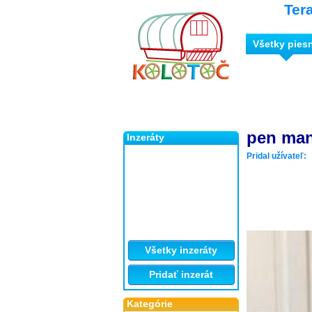
Ter
Všetky pies
pen man
Inzeráty
Pridal užívateľ:
Všetky inzeráty
Pridať inzerát
Kategórie