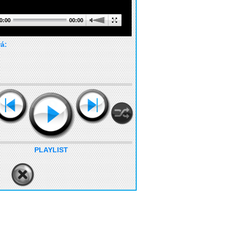
0:00
00:00
rá:
PLAYLIST