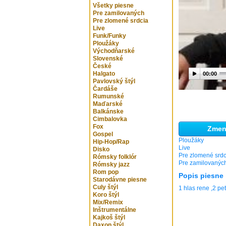
Všetky piesne
Pre zamilovaných
Pre zlomené srdcia
Live
Funk/Funky
Ploužáky
Východňarské
Slovenské
České
Halgato
00:00
Pavlovský štýl
Čardáše
Rumunské
Maďarské
Balkánske
Cimbalovka
Fox
Zmeni
Gospel
Ploužáky
Hip-Hop/Rap
Live
Disko
Pre zlomené srdc
Rómsky folklór
Pre zamilovanýc
Rómsky jazz
Rom pop
Popis piesne
Starodávne piesne
Culy štýl
1 hlas rene ,2 pe
Koro štýl
Mix/Remix
Inštrumentálne
Kajkoš štýl
Daxon štýl