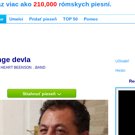
az viac ako
210,000
rómskych piesní.
ne
Umelci
Pridať pieseň
TOP 50
Pomoc
ge devla
Užívateľ:
HEART BEENSON ...BAND
Heslo:
Re
Stiahnuť pieseň