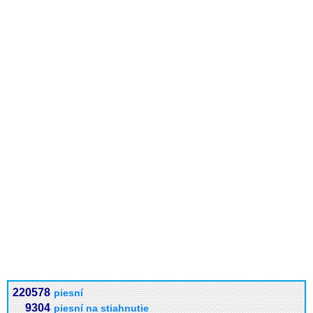
220578
piesní
9304
piesní na stiahnutie