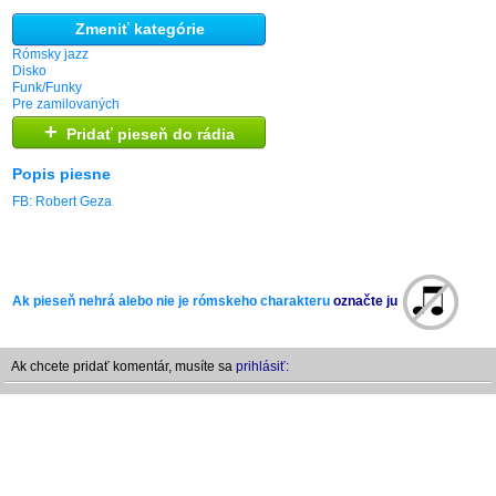
Zmeniť kategórie
Rómsky jazz
Disko
Funk/Funky
Pre zamilovaných
+
Pridať pieseň do rádia
Popis piesne
FB: Robert Geza
Ak pieseň nehrá alebo nie je rómskeho charakteru
označte ju
Ak chcete pridať komentár, musíte sa
prihlásiť: