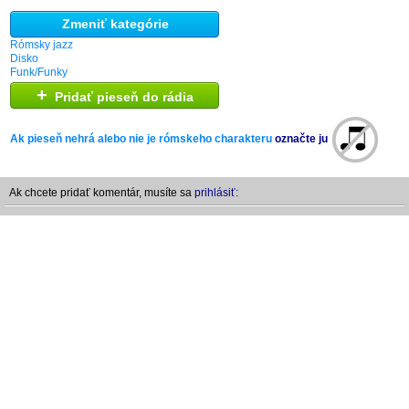
Zmeniť kategórie
Rómsky jazz
Disko
Funk/Funky
+
Pridať pieseň do rádia
Ak pieseň nehrá alebo nie je rómskeho charakteru
označte ju
Ak chcete pridať komentár, musíte sa
prihlásiť: