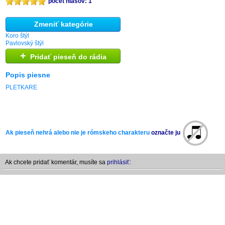
počet hlasov: 1
Zmeniť kategórie
Koro štýl
Pavlovský štýl
+
Pridať pieseň do rádia
Popis piesne
PLETKARE
Ak pieseň nehrá alebo nie je rómskeho charakteru
označte ju
Ak chcete pridať komentár, musíte sa
prihlásiť: