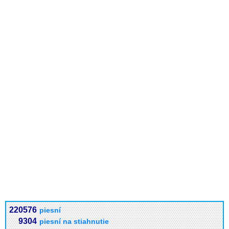
220576
piesní
9304
piesní na stiahnutie