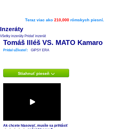
Teraz viac ako
210,000
rómskych piesní.
Inzeráty
Všetky inzeráty
Pridať inzerát
Tomáš Illéš VS. MATO Kamaro
Pridal užívateľ:
GIPSY ERA
Stiahnuť pieseň
Ak chcete hlasovať, musíte sa prihlásiť