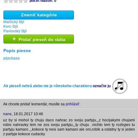
počet hlasov: 0
Zmeniť kategórie
Malčický štýl
Koro štýl
Pavlovský štýl
+
Pridať pieseň do rádia
Popis piesne
pijackaaa
Ak pieseň nehrá alebo nie je rómskeho charakteru
označte ju
Ak chcete pridať komentár, musíte sa
prihlásiť:
nane
,
18.01.2017 10:46
uz by si mohol ty chuju daco nahrac zo svoju partyju,,,z hocijakymi chujami
robis nahravky lem ne zos svoju partyju,,,ty chuju ..nichto lem ty rozbyjes tu
partyju kamaro ,,,kokoce ty nesi sam kamaro ale oni,robik a ostatny ty si jeden
z partyje kokoce cudacky