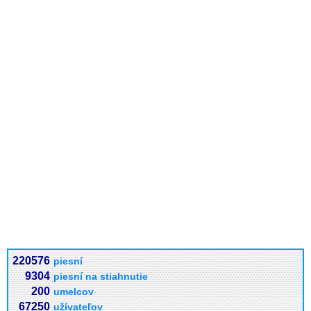
220576
piesní
9304
piesní na stiahnutie
200
umelcov
67250
užívateľov