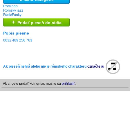
Rom pop
Rómsky jazz
Funk/Funky
+
Pridať pieseň do rádia
Popis piesne
0032 489 256 763
Ak pieseň nehrá alebo nie je rómskeho charakteru
označte ju
Ak chcete pridať komentár, musíte sa
prihlásiť: