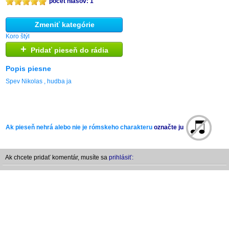
počet hlasov: 1
Zmeniť kategórie
Koro štýl
+
Pridať pieseň do rádia
Popis piesne
Spev Nikolas , hudba ja
Ak pieseň nehrá alebo nie je rómskeho charakteru
označte ju
Ak chcete pridať komentár, musíte sa
prihlásiť: