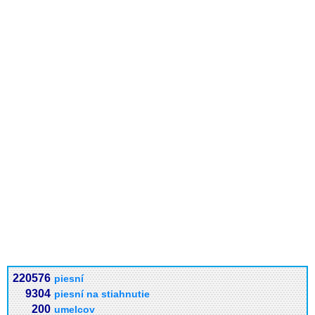
220576
piesní
9304
piesní na stiahnutie
200
umelcov