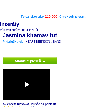
Teraz viac ako
210,000
rómskych piesní.
Inzeráty
Všetky inzeráty
Pridať inzerát
Jasmina khamav tut
Pridal užívateľ:
HEART BEENSON ...BAND
Stiahnuť pieseň
Ak chcete hlasovať, musíte sa prihlásiť