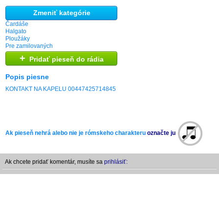
Zmeniť kategórie
Čardáše
Halgato
Ploužáky
Pre zamilovaných
+
Pridať pieseň do rádia
Popis piesne
KONTAKT NA KAPELU 00447425714845
Ak pieseň nehrá alebo nie je rómskeho charakteru
označte ju
Ak chcete pridať komentár, musíte sa
prihlásiť: