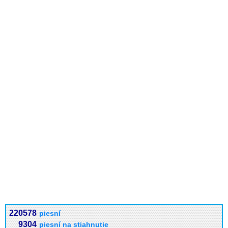
220578
piesní
9304
piesní na stiahnutie