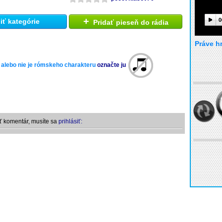
+
0
ť kategórie
Pridať pieseň do rádia
Práve h
 alebo nie je rómskeho charakteru
označte ju
ť komentár, musíte sa
prihlásiť: