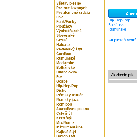
Všetky piesne
Pre zamilovaných
Pre zlomené srdcia
Zmeni
Live
Hip-Hop/Rap
Funk/Funky
Balkánske
Ploužáky
Rumunské
Východňarské
Slovenské
České
Ak pieseň nehrá
Halgato
Pavlovský štýl
Čardáše
Rumunské
Maďarské
Balkánske
Cimbalovka
Ak chcete prida
Fox
Gospel
Hip-Hop/Rap
Disko
Rómsky folklór
Rómsky jazz
Rom pop
Starodávne piesne
Culy štýl
Koro štýl
Mix/Remix
Inštrumentálne
Kajkoš štýl
Daxon štýl