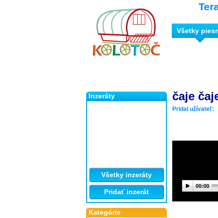
Ter
Všetky pies
čaje čaj
Inzeráty
Pridal užívateľ:
Všetky inzeráty
00:00
Pridať inzerát
Kategórie