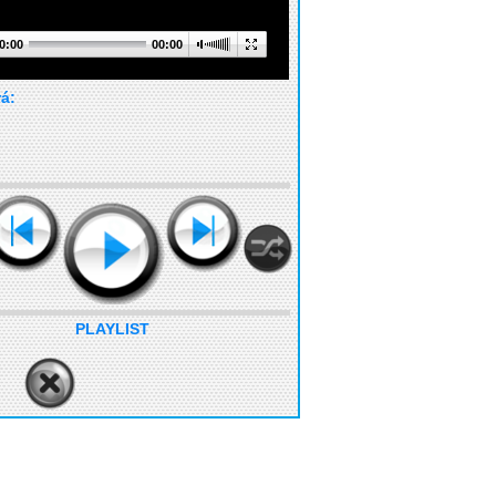
0:00
00:00
rá:
PLAYLIST