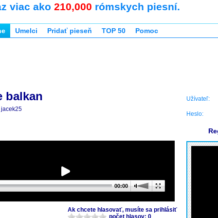
az viac ako
210,000
rómskych piesní.
ne
Umelci
Pridať pieseň
TOP 50
Pomoc
e balkan
Užívateľ:
jacek25
Heslo:
Re
00:00
Ak chcete hlasovať, musíte sa prihlásiť
počet hlasov: 0