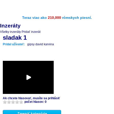
Teraz viac ako
210,000
rómskych piesní.
Inzeráty
Všetky inzeráty
Pridať inzerát
sladak 1
Pridal užívateľ:
gipsy david karvina
Ak chcete hlasovať, musíte sa prihlásiť
počet hlasov: 0
Zmeniť kategórie