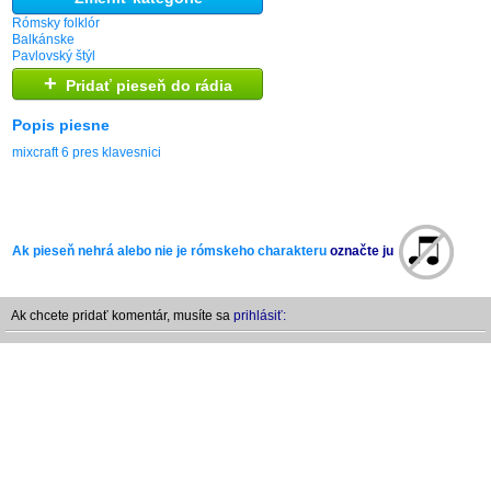
Rómsky folklór
Balkánske
Pavlovský štýl
+
Pridať pieseň do rádia
Popis piesne
mixcraft 6 pres klavesnici
Ak pieseň nehrá alebo nie je rómskeho charakteru
označte ju
Ak chcete pridať komentár, musíte sa
prihlásiť: