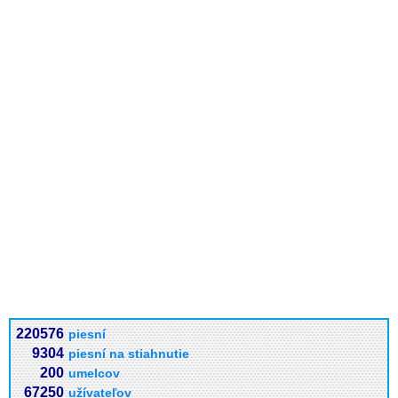
220576
piesní
9304
piesní na stiahnutie
200
umelcov
67250
užívateľov