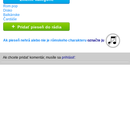
Rom pop
Disko
Balkánske
Čardáše
+
Pridať pieseň do rádia
Ak pieseň nehrá alebo nie je rómskeho charakteru
označte ju
Ak chcete pridať komentár, musíte sa
prihlásiť: