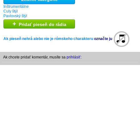
Inštrumentálne
Culy štýl
Pavlovský štýl
+
Pridať pieseň do rádia
Ak pieseň nehrá alebo nie je rómskeho charakteru
označte ju
Ak chcete pridať komentár, musíte sa
prihlásiť: