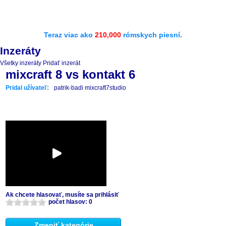
Teraz viac ako
210,000
rómskych piesní.
Inzeráty
Všetky inzeráty
Pridať inzerát
mixcraft 8 vs kontakt 6
Pridal užívateľ:
patrik-badi mixcraft7studio
Ak chcete hlasovať, musíte sa prihlásiť
počet hlasov: 0
Zmeniť kategórie