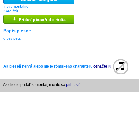
Inštrumentálne
Koro štýl
+
Pridať pieseň do rádia
Popis piesne
gipsy peta
Ak pieseň nehrá alebo nie je rómskeho charakteru
označte ju
Ak chcete pridať komentár, musíte sa
prihlásiť: