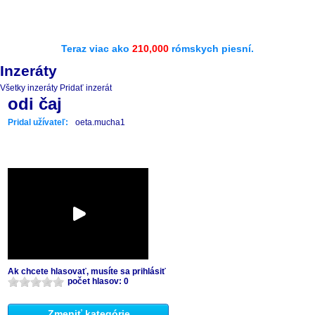
Teraz viac ako
210,000
rómskych piesní.
Inzeráty
Všetky inzeráty
Pridať inzerát
odi čaj
Pridal užívateľ:
oeta.mucha1
Ak chcete hlasovať, musíte sa prihlásiť
počet hlasov: 0
Zmeniť kategórie