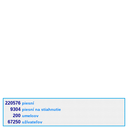
220576
piesní
9304
piesní na stiahnutie
200
umelcov
67250
užívateľov