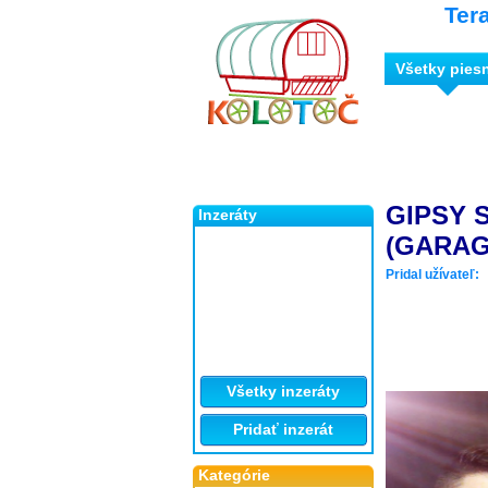
Ter
Všetky pies
GIPSY 
Inzeráty
(GARAG
Pridal užívateľ:
Všetky inzeráty
Pridať inzerát
Kategórie