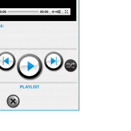
0:00
00:00
rá:
PLAYLIST