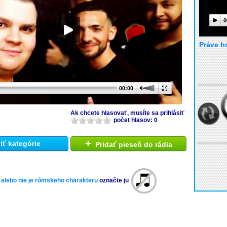
0
Práve h
00:00
Ak chcete hlasovať, musíte sa prihlásiť
počet hlasov: 0
+
ť kategórie
Pridať pieseň do rádia
 alebo nie je rómskeho charakteru
označte ju