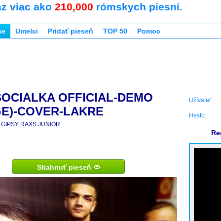
az viac ako
210,000
rómskych piesní.
ne
Umelci
Pridať pieseň
TOP 50
Pomoc
SOCIALKA OFFICIAL-DEMO
Užívateľ:
E)-COVER-LAKRE
Heslo:
GIPSY RAXS JUNIOR
Re
Stiahnuť pieseň