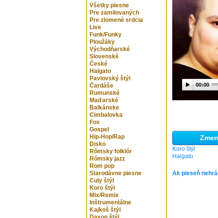
Všetky piesne
Pre zamilovaných
Pre zlomené srdcia
Live
Funk/Funky
Ploužáky
Východňarské
Slovenské
České
Halgato
Pavlovský štýl
00:00
Čardáše
Rumunské
Maďarské
Balkánske
Cimbalovka
Fox
Gospel
Hip-Hop/Rap
Zmeni
Disko
Koro štýl
Rómsky folklór
Halgato
Rómsky jazz
Rom pop
Starodávne piesne
Ak pieseň nehrá
Culy štýl
Koro štýl
Mix/Remix
Inštrumentálne
Kajkoš štýl
Daxon štýl