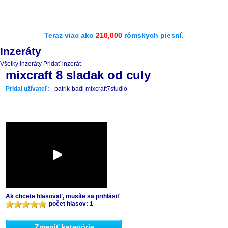
Teraz viac ako
210,000
rómskych piesní.
Inzeráty
Všetky inzeráty
Pridať inzerát
mixcraft 8 sladak od culy
Pridal užívateľ:
patrik-badi mixcraft7studio
Ak chcete hlasovať, musíte sa prihlásiť
počet hlasov: 1
Zmeniť kategórie