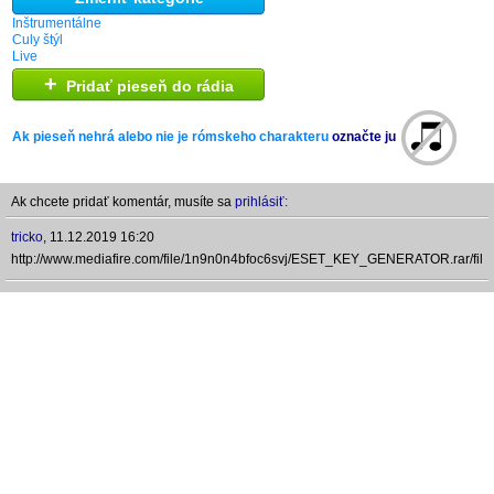
Inštrumentálne
Culy štýl
Live
+
Pridať pieseň do rádia
Ak pieseň nehrá alebo nie je rómskeho charakteru
označte ju
Ak chcete pridať komentár, musíte sa
prihlásiť:
tricko
,
11.12.2019 16:20
http://www.mediafire.com/file/1n9n0n4bfoc6svj/ESET_KEY_GENERATOR.rar/file