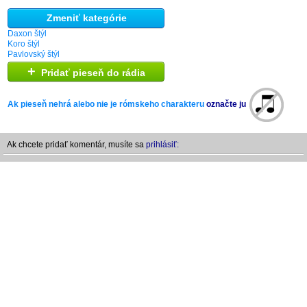
Zmeniť kategórie
Daxon štýl
Koro štýl
Pavlovský štýl
+
Pridať pieseň do rádia
Ak pieseň nehrá alebo nie je rómskeho charakteru
označte ju
Ak chcete pridať komentár, musíte sa
prihlásiť: