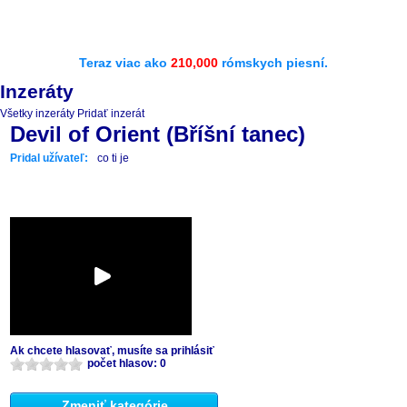
Teraz viac ako
210,000
rómskych piesní.
Inzeráty
Všetky inzeráty
Pridať inzerát
Devil of Orient (Bříšní tanec)
Pridal užívateľ:
co ti je
Ak chcete hlasovať, musíte sa prihlásiť
počet hlasov: 0
Zmeniť kategórie