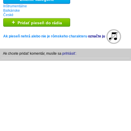
Inštrumentálne
Balkánske
České
+
Pridať pieseň do rádia
Ak pieseň nehrá alebo nie je rómskeho charakteru
označte ju
Ak chcete pridať komentár, musíte sa
prihlásiť: