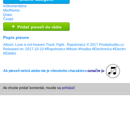
Inštrumentálne
Mix/Remix
Disko
České
+
Pridať pieseň do rádia
Popis piesne
Album: Love is not heaven Track: Fight · Rapshowcz ℗ 2017 Prodejhudbu.cz
Released on: 2017-10-10 #Rapshowcz #Music #Hudba #Electronica #Electro
#Elektro
Ak pieseň nehrá alebo nie je rómskeho charakteru
označte ju
Ak chcete pridať komentár, musíte sa
prihlásiť: