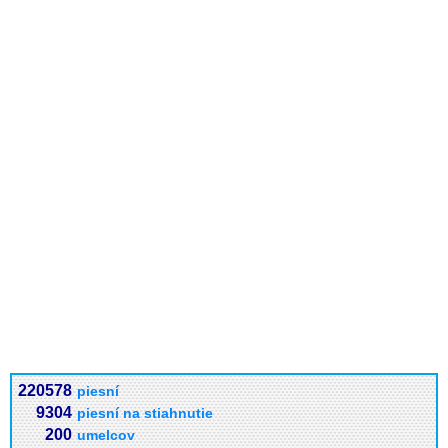
220578
piesní
9304
piesní na stiahnutie
200
umelcov