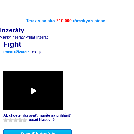
Teraz viac ako
210,000
rómskych piesní.
Inzeráty
Všetky inzeráty
Pridať inzerát
Fight
Pridal užívateľ:
co ti je
Ak chcete hlasovať, musíte sa prihlásiť
počet hlasov: 0
Zmeniť kategórie