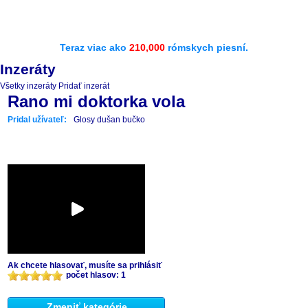
Teraz viac ako
210,000
rómskych piesní.
Inzeráty
Všetky inzeráty
Pridať inzerát
Rano mi doktorka vola
Pridal užívateľ:
Glosy dušan bučko
Ak chcete hlasovať, musíte sa prihlásiť
počet hlasov: 1
Zmeniť kategórie