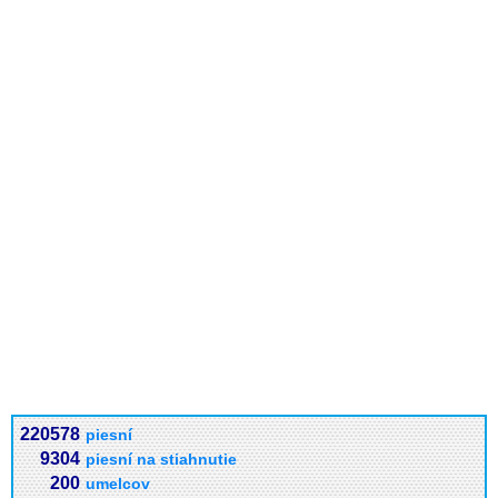
220578
piesní
9304
piesní na stiahnutie
200
umelcov