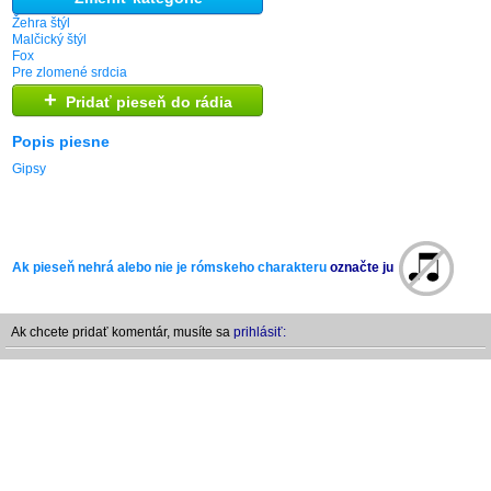
Žehra štýl
Malčický štýl
Fox
Pre zlomené srdcia
+
Pridať pieseň do rádia
Popis piesne
Gipsy
Ak pieseň nehrá alebo nie je rómskeho charakteru
označte ju
Ak chcete pridať komentár, musíte sa
prihlásiť: