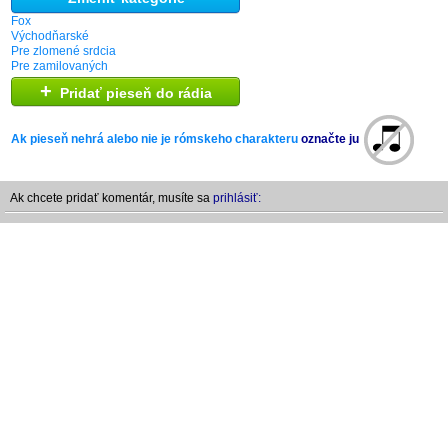
Fox
Východňarské
Pre zlomené srdcia
Pre zamilovaných
+
Pridať pieseň do rádia
Ak pieseň nehrá alebo nie je rómskeho charakteru
označte ju
Ak chcete pridať komentár, musíte sa
prihlásiť: