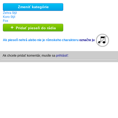
Zmeniť kategórie
Žehra štýl
Koro štýl
Fox
+
Pridať pieseň do rádia
Ak pieseň nehrá alebo nie je rómskeho charakteru
označte ju
Ak chcete pridať komentár, musíte sa
prihlásiť: