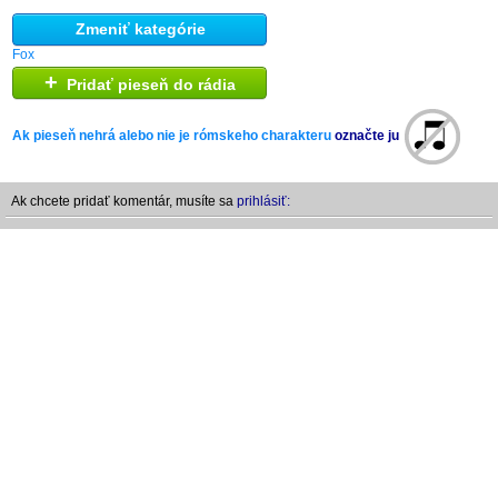
Zmeniť kategórie
Fox
+
Pridať pieseň do rádia
Ak pieseň nehrá alebo nie je rómskeho charakteru
označte ju
Ak chcete pridať komentár, musíte sa
prihlásiť: