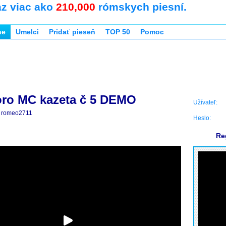
az viac ako
210,000
rómskych piesní.
ne
Umelci
Pridať pieseň
TOP 50
Pomoc
oro MC kazeta č 5 DEMO
Užívateľ:
romeo2711
Heslo:
Re