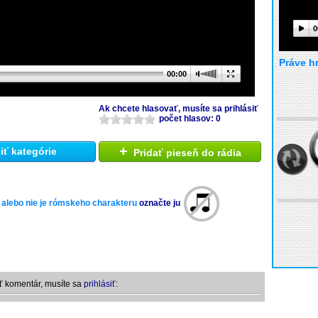
0
Práve h
00:00
Ak chcete hlasovať, musíte sa prihlásiť
počet hlasov: 0
+
ť kategórie
Pridať pieseň do rádia
 alebo nie je rómskeho charakteru
označte ju
ť komentár, musíte sa
prihlásiť: