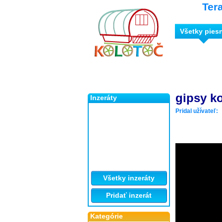
Ter
Všetky pies
gipsy k
Inzeráty
Pridal užívateľ:
Všetky inzeráty
Pridať inzerát
Kategórie