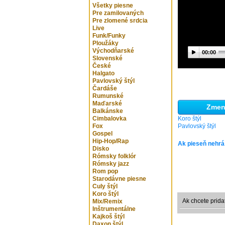
Všetky piesne
Pre zamilovaných
Pre zlomené srdcia
Live
Funk/Funky
Ploužáky
Východňarské
00:00
Slovenské
České
Halgato
Pavlovský štýl
Čardáše
Rumunské
Maďarské
Zmeni
Balkánske
Cimbalovka
Koro štýl
Fox
Pavlovský štýl
Gospel
Hip-Hop/Rap
Ak pieseň nehrá
Disko
Rómsky folklór
Rómsky jazz
Rom pop
Starodávne piesne
Culy štýl
Koro štýl
Ak chcete prida
Mix/Remix
Inštrumentálne
Kajkoš štýl
Daxon štýl