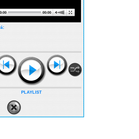
0:00
00:00
rá:
PLAYLIST