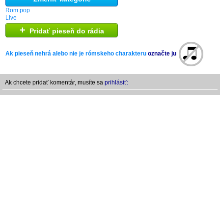
Rom pop
Live
+
Pridať pieseň do rádia
Ak pieseň nehrá alebo nie je rómskeho charakteru
označte ju
Ak chcete pridať komentár, musíte sa
prihlásiť: