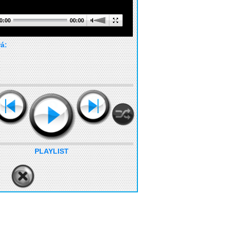
0:00
00:00
rá:
PLAYLIST