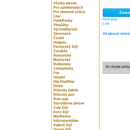
Všetky piesne
Pre zamilovaných
Pre zlomené srdcia
Zmeni
Live
Rom pop
Funk/Funky
Live
Ploužáky
Východňarské
Slovenské
Ak pieseň nehrá
České
Halgato
Pavlovský štýl
Čardáše
Rumunské
Maďarské
Balkánske
Ak chcete prida
Cimbalovka
Fox
Gospel
Hip-Hop/Rap
Disko
Rómsky folklór
Rómsky jazz
Rom pop
Starodávne piesne
Culy štýl
Koro štýl
Mix/Remix
Inštrumentálne
Kajkoš štýl
Daxon štýl