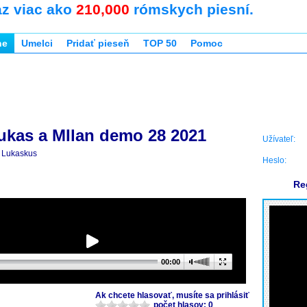
az viac ako
210,000
rómskych piesní.
ne
Umelci
Pridať pieseň
TOP 50
Pomoc
ukas a MIlan demo 28 2021
Užívateľ:
Lukaskus
Heslo:
Re
00:00
Ak chcete hlasovať, musíte sa prihlásiť
počet hlasov: 0