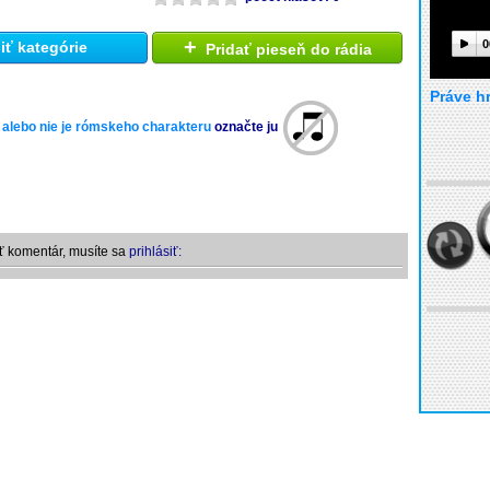
+
0
ť kategórie
Pridať pieseň do rádia
Práve h
 alebo nie je rómskeho charakteru
označte ju
ť komentár, musíte sa
prihlásiť: