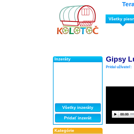
Ter
Všetky pies
Gipsy L
Inzeráty
Pridal užívateľ:
Všetky inzeráty
00:00
Pridať inzerát
Kategórie