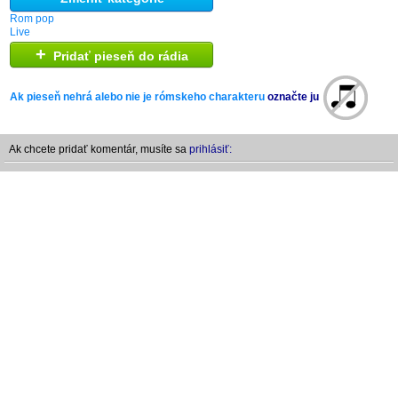
Rom pop
Live
+
Pridať pieseň do rádia
Ak pieseň nehrá alebo nie je rómskeho charakteru
označte ju
Ak chcete pridať komentár, musíte sa
prihlásiť: