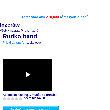
Teraz viac ako
210,000
rómskych piesní.
Inzeráty
Všetky inzeráty
Pridať inzerát
Rudko band
Pridal užívateľ:
Lucka evgen
Ak chcete hlasovať, musíte sa prihlásiť
počet hlasov: 0
Pridať kategórie k piesni