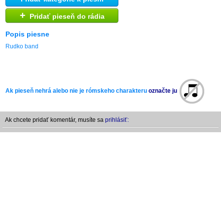
+
Pridať pieseň do rádia
Popis piesne
Rudko band
Ak pieseň nehrá alebo nie je rómskeho charakteru
označte ju
Ak chcete pridať komentár, musíte sa
prihlásiť: