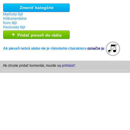
Zmeniť kategórie
Malčický štýl
Inštrumentálne
Koro štýl
Pavlovský štýl
+
Pridať pieseň do rádia
Ak pieseň nehrá alebo nie je rómskeho charakteru
označte ju
Ak chcete pridať komentár, musíte sa
prihlásiť: