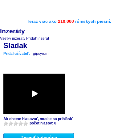
Teraz viac ako
210,000
rómskych piesní.
Inzeráty
Všetky inzeráty
Pridať inzerát
Sladak
Pridal užívateľ:
gipsyrom
Ak chcete hlasovať, musíte sa prihlásiť
počet hlasov: 0
Zmeniť kategórie