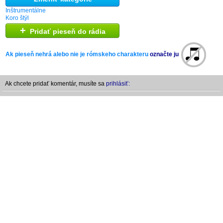
Inštrumentálne
Koro štýl
+
Pridať pieseň do rádia
Ak pieseň nehrá alebo nie je rómskeho charakteru
označte ju
Ak chcete pridať komentár, musíte sa
prihlásiť: