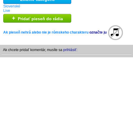
Slovenské
Live
+
Pridať pieseň do rádia
Ak pieseň nehrá alebo nie je rómskeho charakteru
označte ju
Ak chcete pridať komentár, musíte sa
prihlásiť: