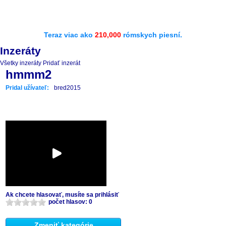
Teraz viac ako
210,000
rómskych piesní.
Inzeráty
Všetky inzeráty
Pridať inzerát
hmmm2
Pridal užívateľ:
bred2015
Ak chcete hlasovať, musíte sa prihlásiť
počet hlasov: 0
Zmeniť kategórie