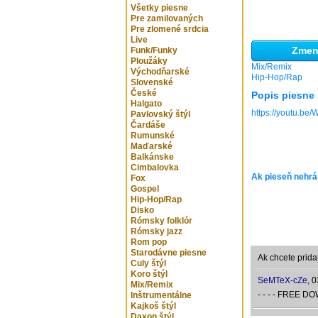
Všetky piesne
Pre zamilovaných
Pre zlomené srdcia
Live
Zmeni
Funk/Funky
Ploužáky
Mix/Remix
Východňarské
Hip-Hop/Rap
Slovenské
České
Popis piesne
Halgato
https://youtu.b
Pavlovský štýl
Čardáše
Rumunské
Maďarské
Balkánske
Cimbalovka
Ak pieseň nehrá
Fox
Gospel
Hip-Hop/Rap
Disko
Rómsky folklór
Rómsky jazz
Rom pop
Starodávne piesne
Ak chcete prida
Culy štýl
Koro štýl
SeMTeX-cZe
,
0
Mix/Remix
- - - - FREE D
Inštrumentálne
Kajkoš štýl
Daxon štýl