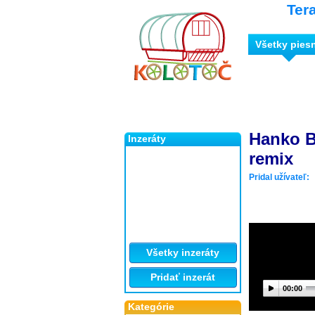
Ter
Všetky pies
Hanko B
Inzeráty
remix
Pridal užívateľ:
Všetky inzeráty
Pridať inzerát
00:00
Kategórie