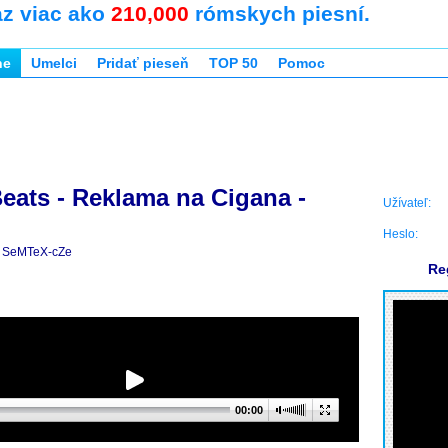
az viac ako
210,000
rómskych piesní.
ne
Umelci
Pridať pieseň
TOP 50
Pomoc
eats - Reklama na Cigana -
Užívateľ:
Heslo:
SeMTeX-cZe
Re
00:00