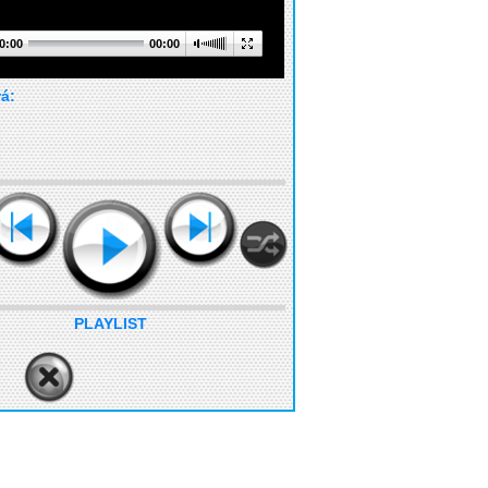
0:00
00:00
rá:
PLAYLIST