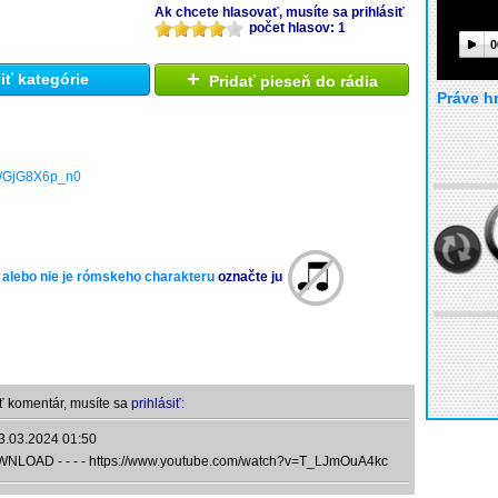
Ak chcete hlasovať, musíte sa prihlásiť
počet hlasov: 1
0
+
ť kategórie
Pridať pieseň do rádia
Práve h
e/WGjG8X6p_n0
 alebo nie je rómskeho charakteru
označte ju
ť komentár, musíte sa
prihlásiť:
3.03.2024 01:50
OWNLOAD - - - - https://www.youtube.com/watch?v=T_LJmOuA4kc