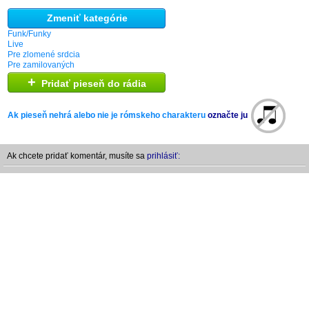
Zmeniť kategórie
Funk/Funky
Live
Pre zlomené srdcia
Pre zamilovaných
+
Pridať pieseň do rádia
Ak pieseň nehrá alebo nie je rómskeho charakteru
označte ju
Ak chcete pridať komentár, musíte sa
prihlásiť: