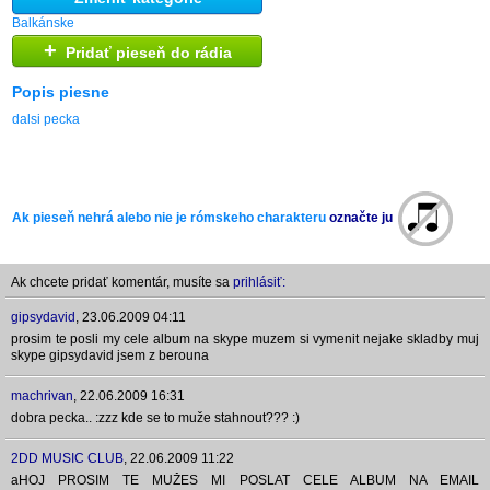
Balkánske
+
Pridať pieseň do rádia
Popis piesne
dalsi pecka
Ak pieseň nehrá alebo nie je rómskeho charakteru
označte ju
Ak chcete pridať komentár, musíte sa
prihlásiť:
gipsydavid
,
23.06.2009 04:11
prosim te posli my cele album na skype muzem si vymenit nejake skladby muj
skype gipsydavid jsem z berouna
machrivan
,
22.06.2009 16:31
dobra pecka.. :zzz kde se to muže stahnout??? :)
2DD MUSIC CLUB
,
22.06.2009 11:22
aHOJ PROSIM TE MUŽES MI POSLAT CELE ALBUM NA EMAIL