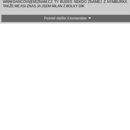
WWW.DANCOVI@SEZNAM.CZ TY BUDES NEKDO ZNAMEJ Z NYMBURKA
TAKŽE ME ASI ZNAS JA JSEM MILAN Z BOLKY DÍK
Pozrieť ďalšie 3 komentáre