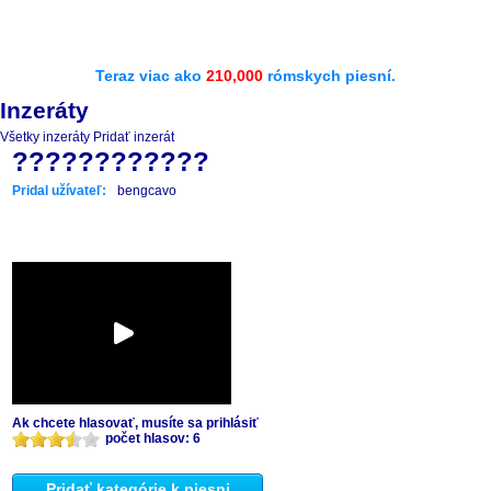
Teraz viac ako
210,000
rómskych piesní.
Inzeráty
Všetky inzeráty
Pridať inzerát
????????????
Pridal užívateľ:
bengcavo
Ak chcete hlasovať, musíte sa prihlásiť
počet hlasov: 6
Pridať kategórie k piesni